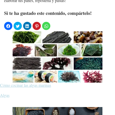
elaborar tus panes, repostería y pastas!
Si te ha gustado este contenido, compártelo!
Cómo cocinar las algas marinas
Respecto a
Algas