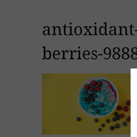
antioxidant
berries-988