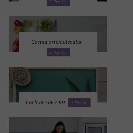
3 Post(s)
Cocina ortomolecular
2 Post(s)
Cocinar con CBD
1 Post(s)