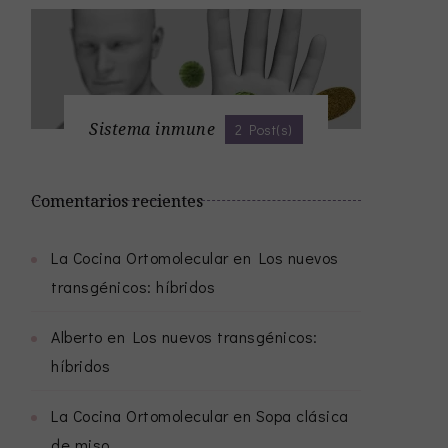
Sistema inmune
2 Post(s)
Comentarios recientes
La Cocina Ortomolecular
en
Los nuevos
transgénicos: híbridos
Alberto
en
Los nuevos transgénicos:
híbridos
La Cocina Ortomolecular
en
Sopa clásica
de miso