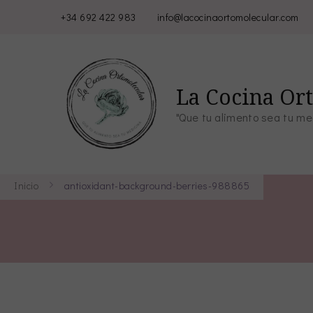
+34 692 422 983
info@lacocinaortomolecular.com
La Cocina Or
"Que tu alimento sea tu me
Inicio
antioxidant-background-berries-988865