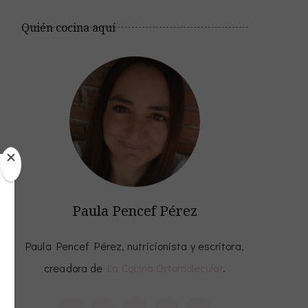
Quién cocina aquí
Paula Pencef Pérez
Paula Pencef Pérez, nutricionista y escritora,
creadora de
La Cocina Ortomolecular
.