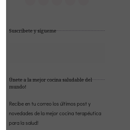
Suscríbete y sígueme
Únete a la mejor cocina saludable del
mundo!
Recibe en tu correo los últimos post y
novedades de la mejor cocina terapéutica
para la salud!