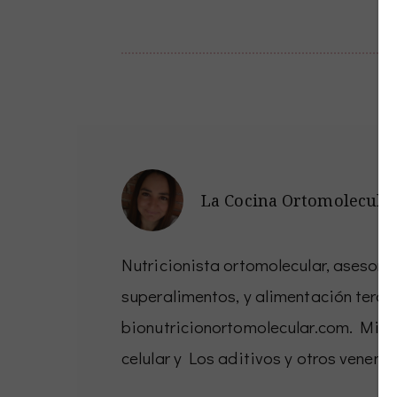
La Cocina Ortomolecula
Nutricionista ortomolecular, asesora 
superalimentos, y alimentación terap
bionutricionortomolecular.com. Mis li
celular y Los aditivos y otros venen