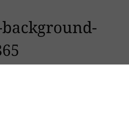
-background-
865