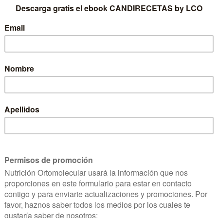
r
en alimentación sana y natural,
éutica. Autora de este blog y de
bros: La dieta de la bionutrición
os, ¿necesarios? (Mandala Ediciones)