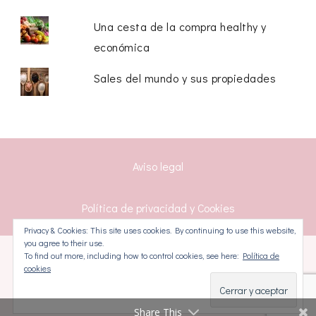
Una cesta de la compra healthy y
económica
Sales del mundo y sus propiedades
Aviso legal
Política de privacidad y Cookies
Privacy & Cookies: This site uses cookies. By continuing to use this website,
you agree to their use.
To find out more, including how to control cookies, see here:
Política de
Diseñado por La Cocina Ortomolecular.
CoachPress Lite
cookies
| Desarrollado por
Blossom Themes
.Funciona con
WordPress
.
Política de privacidad y Cookies
Share This