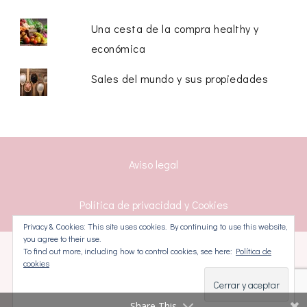
Una cesta de la compra healthy y
económica
Sales del mundo y sus propiedades
Aviso legal
Política de privacidad y Cookies
Privacy & Cookies: This site uses cookies. By continuing to use this website,
you agree to their use.
To find out more, including how to control cookies, see here:
Política de
Diseñado por La Cocina Ortomolecular.
CoachPress Lite
cookies
| Desarrollado por
Blossom Themes
.Funciona con
WordPress
.
Política de privacidad y Cookies
Share This