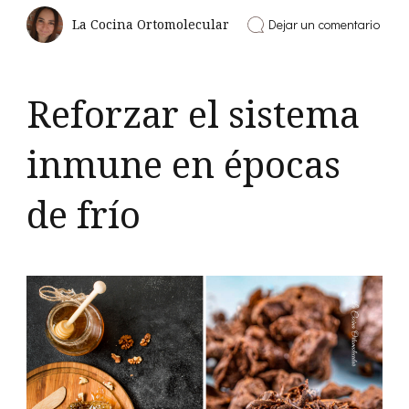
en
Dejar un comentario
La Cocina Ortomolecular
Dieta
y
supl
para
Reforzar el sistema
el
otoño
invie
inmune en épocas
de frío