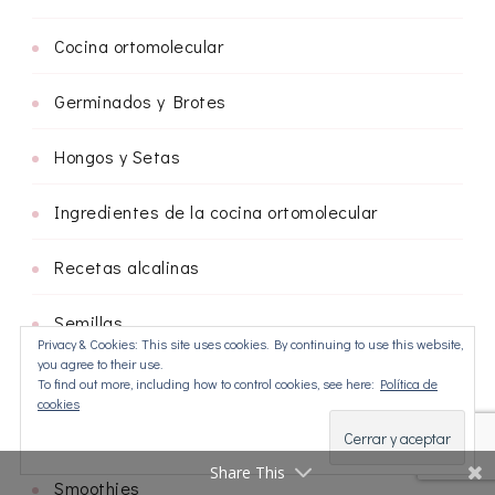
Cocina ortomolecular
Germinados y Brotes
Hongos y Setas
Ingredientes de la cocina ortomolecular
Recetas alcalinas
Semillas
Privacy & Cookies: This site uses cookies. By continuing to use this website,
you agree to their use.
Sin gluten
To find out more, including how to control cookies, see here:
Política de
cookies
Sin lactosa
Share This
Smoothies