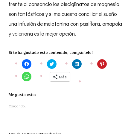
frente al cansancio los bisciglinatos de magnesio
son fantásticos y si me cuesta conciliar el sueño
una infusión de melatonina con pasiflora, amapola
y valeriana es la mejor opción.
Si te ha gustado este contenido, compártelo!
Haz
Haz
Haz
Haz
clic
clic
clic
clic
para
para
para
para
compartir
compartir
compartir
compartir
Haz
Más
en
en
en
en
clic
Facebook
Twitter
LinkedIn
Pinterest
para
(Se
(Se
(Se
(Se
compartir
abre
abre
abre
abre
en
en
en
en
en
Me gusta esto:
WhatsApp
una
una
una
una
(Se
ventana
ventana
ventana
ventana
abre
nueva)
nueva)
nueva)
nueva)
Cargando...
en
una
ventana
nueva)
Más de La Cocina Ortomolecular