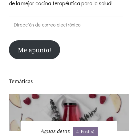
de la mejor cocina terapéutica para la salud!
Dirección
de
correo
Me apunto!
electrónico
Temáticas
Aguas detox
4 Post(s)