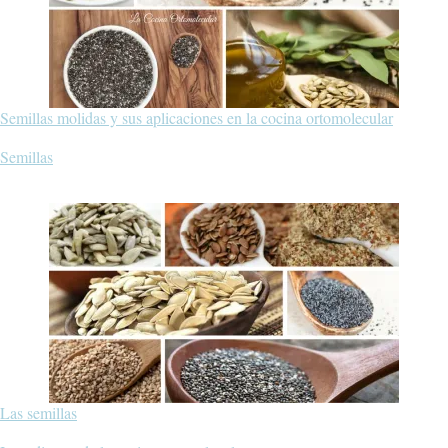
Semillas molidas y sus aplicaciones en la cocina ortomolecular
Respecto a
Semillas
Las semillas