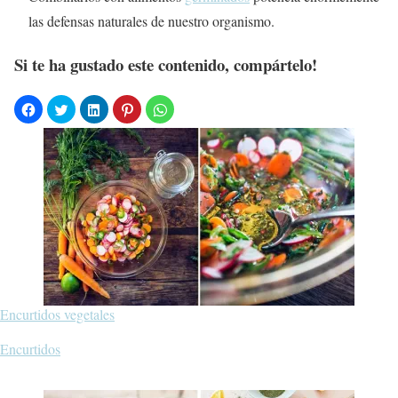
las defensas naturales de nuestro organismo.
Si te ha gustado este contenido, compártelo!
Encurtidos vegetales
Respecto a
Encurtidos