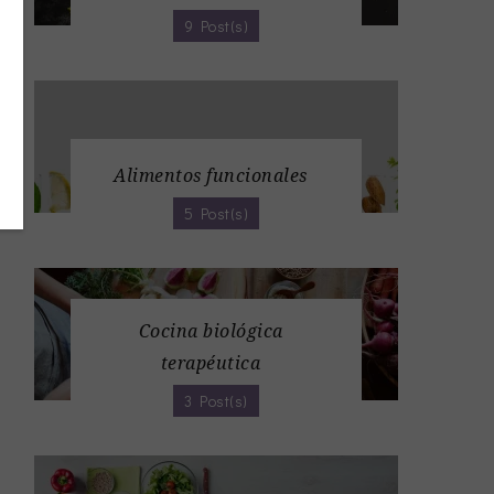
9 Post(s)
Alimentos funcionales
5 Post(s)
Cocina biológica
terapéutica
3 Post(s)