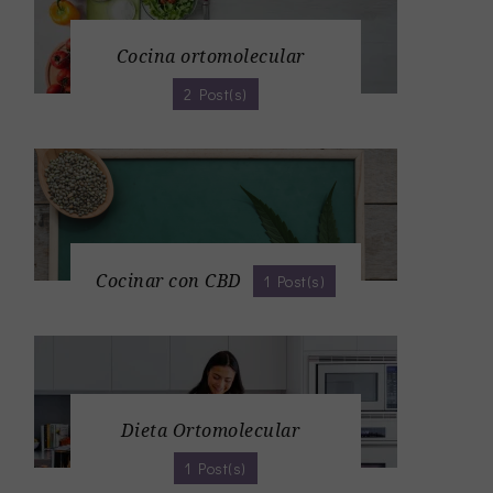
Cocina ortomolecular
2 Post(s)
Cocinar con CBD
1 Post(s)
Dieta Ortomolecular
1 Post(s)