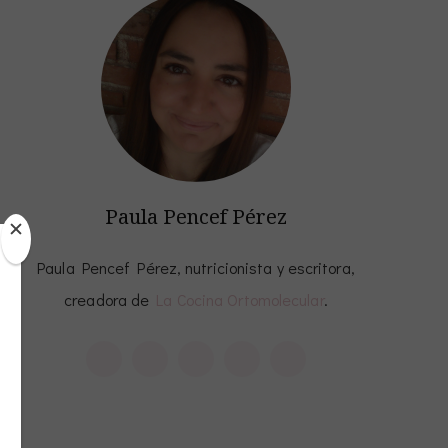
Paula Pencef Pérez
Paula Pencef Pérez, nutricionista y escritora,
creadora de
La Cocina Ortomolecular
.