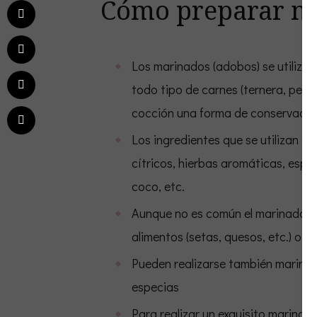
Cómo preparar ma
Los marinados (adobos) se utilizan
todo tipo de carnes (ternera, pes
cocción una forma de conservación
Los ingredientes que se utilizan e
cítricos, hierbas aromáticas, espec
coco, etc.
Aunque no es común el marinado ta
alimentos (setas, quesos, etc.) o b
Pueden realizarse también marinad
especias
Para realizar un exquisito marinad