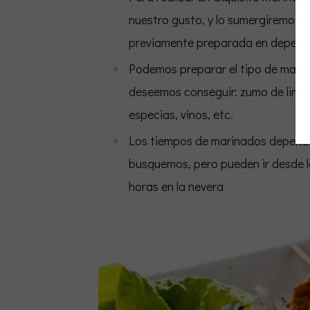
nuestro gusto, y lo sumergiremos 
previamente preparada en depend
Podemos preparar el tipo de mari
deseemos conseguir: zumo de limón
especias, vinos, etc.
Los tiempos de marinados depende
busquemos, pero pueden ir desde l
horas en la nevera