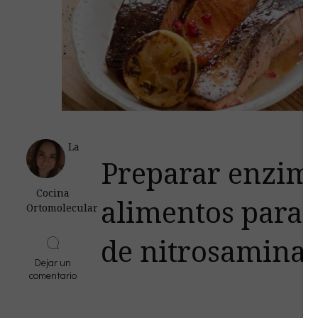
La
Preparar enzim
Cocina
alimentos para 
Ortomolecular
de nitrosamina
Dejar un
en
comentario
Marinados