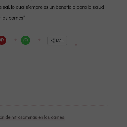
al, lo cual siempre es un beneficio para la salud
 las carnes”
Haz
Haz
Más
clic
clic
para
para
compartir
compartir
en
en
Pinterest
WhatsApp
(Se
(Se
abre
abre
en
en
una
una
ventana
ventana
nueva)
nueva)
ión de nitrosaminas en las carnes