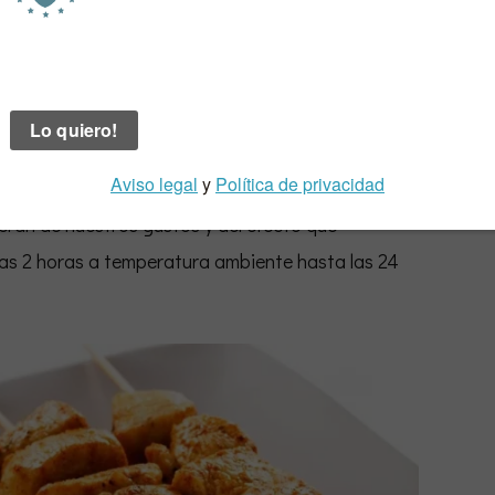
al menos durante un par de horas en una mezcla
encia del efecto que deseemos
nado que más nos guste o según los sabores que
, vinagre con hierbas aromáticas, aceites con
rán de nuestros gustos y del efecto que
as 2 horas a temperatura ambiente hasta las 24