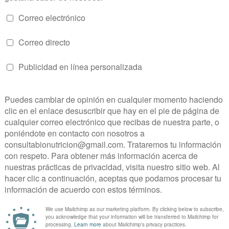
rinados en casa
 sobre todo para la elaboración de platos con
cados, aves, etc.) es además de un método de
 de los alimentos
n el marinado pueden ser vinagres, vinos, zumos
ias, aceites, salsa de soja, tamari, yogur, leche de
mbién puede utilizarse para vegetales y otros
ien hacer
encurtidos
.
os en seco con pastas y polvos de hierbas y
o, escogeremos el tipo de carne que sea de