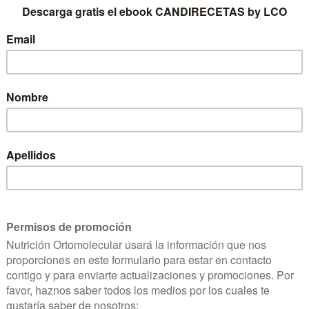
áticamente los
evitar la formación
s