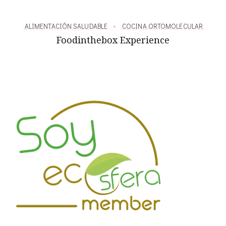
AR
ALIMENTACIÓN SALUDABLE
COCINA ORTOMOLECULAR
A
ble
Foodinthebox Experience
Fo