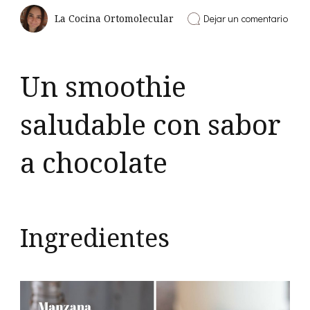
en
Dejar un comentario
La Cocina Ortomolecular
Smoo
de
man
y
Un smoothie
cane
con
alga
saludable con sabor
a chocolate
Ingredientes