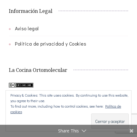
Información Legal
Aviso legal
Política de privacidad y Cookies
La Cocina Ortomolecular
Privacy & Cookies: This site uses cookies. By continuing to use this website,
Este obra está bajo una
licencia de Creative
you agree to their use.
To find out more, including how to control cookies, see here:
Política de
Commons Reconocimiento-NoComercial-
cookies
SinObraDerivada 4.0 Internacional
.
Share This